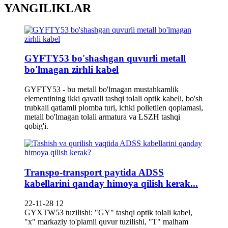
YANGILIKLAR
GYFTY53 bo'shashgan quvurli metall
bo'lmagan zirhli kabel
GYFTY53 - bu metall bo'lmagan mustahkamlik
elementining ikki qavatli tashqi tolali optik kabeli, bo'sh
trubkali qatlamli plomba turi, ichki polietilen qoplamasi,
metall bo'lmagan tolali armatura va LSZH tashqi
qobig'i.
Transpo-transport paytida ADSS
kabellarini qanday himoya qilish kerak...
22-11-28 12
GYXTW53 tuzilishi: "GY" tashqi optik tolali kabel,
"x" markaziy to'plamli quvur tuzilishi, "T" malham