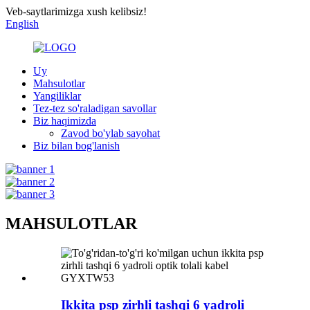
Veb-saytlarimizga xush kelibsiz!
English
Uy
Mahsulotlar
Yangiliklar
Tez-tez so'raladigan savollar
Biz haqimizda
Zavod bo'ylab sayohat
Biz bilan bog'lanish
MAHSULOTLAR
Ikkita psp zirhli tashqi 6 yadroli