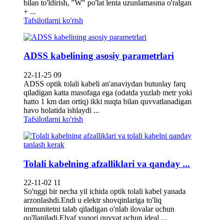
bilan to'ldirish, "W" po'lat lenta uzunlamasına o'ralgan
+ ...
Tafsilotlarni ko'rish
ADSS kabelining asosiy parametrlari
22-11-25 09
ADSS optik tolali kabeli an'anaviydan butunlay farq
qiladigan katta masofaga ega (odatda yuzlab metr yoki
hatto 1 km dan ortiq) ikki nuqta bilan quvvatlanadigan
havo holatida ishlaydi ...
Tafsilotlarni ko'rish
Tolali kabelning afzalliklari va qanday ...
22-11-02 11
So'nggi bir necha yil ichida optik tolali kabel yanada
arzonlashdi.Endi u elektr shovqinlariga to'liq
immunitetni talab qiladigan o'nlab ilovalar uchun
qo'llaniladi.Elyaf yuqori quvvat uchun ideal ...