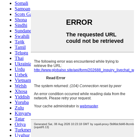
Somali
Samoan
Scots Gaelic
Shona
Sindhi
Sundanese
Swahili
Tajik
Tamil
Telugu
Thai
Ukrainian
Urdu
Uzbek
Vietnamese
Welsh
Xhosa
Yiddish
Yoruba
Zulu
Kinyarwanda
Tatar
Oriya
Turkmen
Uyghur