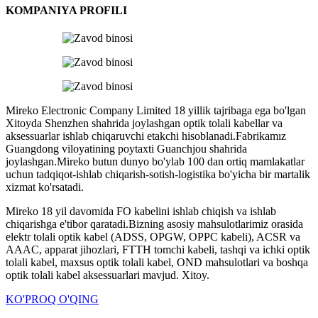
KOMPANIYA PROFILI
Mireko Electronic Company Limited 18 yillik tajribaga ega bo'lgan
Xitoyda Shenzhen shahrida joylashgan optik tolali kabellar va
aksessuarlar ishlab chiqaruvchi etakchi hisoblanadi.Fabrikamız
Guangdong viloyatining poytaxti Guanchjou shahrida
joylashgan.Mireko butun dunyo bo'ylab 100 dan ortiq mamlakatlar
uchun tadqiqot-ishlab chiqarish-sotish-logistika bo'yicha bir martalik
xizmat ko'rsatadi.
Mireko 18 yil davomida FO kabelini ishlab chiqish va ishlab
chiqarishga e'tibor qaratadi.Bizning asosiy mahsulotlarimiz orasida
elektr tolali optik kabel (ADSS, OPGW, OPPC kabeli), ACSR va
AAAC, apparat jihozlari, FTTH tomchi kabeli, tashqi va ichki optik
tolali kabel, maxsus optik tolali kabel, OND mahsulotlari va boshqa
optik tolali kabel aksessuarlari mavjud. Xitoy.
KO'PROQ O'QING