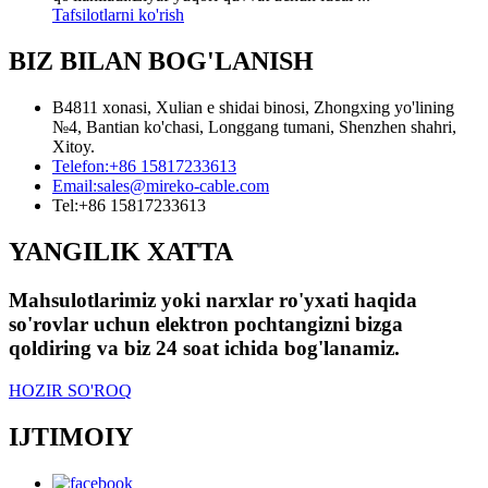
Tafsilotlarni ko'rish
BIZ BILAN BOG'LANISH
B4811 xonasi, Xulian e shidai binosi, Zhongxing yo'lining
№4, Bantian ko'chasi, Longgang tumani, Shenzhen shahri,
Xitoy.
Telefon:
+86 15817233613
Email:
sales@mireko-cable.com
Tel:
+86 15817233613
YANGILIK XATTA
Mahsulotlarimiz yoki narxlar ro'yxati haqida
so'rovlar uchun elektron pochtangizni bizga
qoldiring va biz 24 soat ichida bog'lanamiz.
HOZIR SO'ROQ
IJTIMOIY