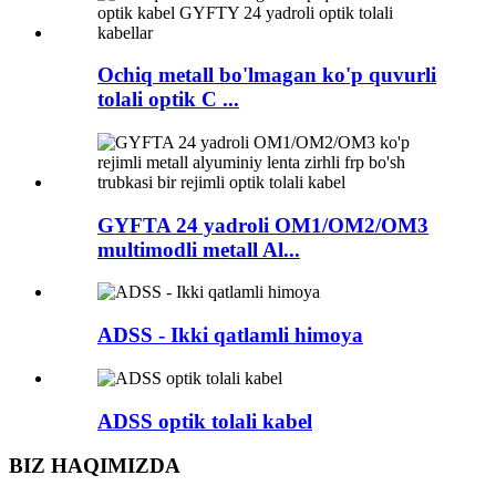
Ochiq metall bo'lmagan ko'p quvurli
tolali optik C ...
GYFTA 24 yadroli OM1/OM2/OM3
multimodli metall Al...
ADSS - Ikki qatlamli himoya
ADSS optik tolali kabel
BIZ HAQIMIZDA